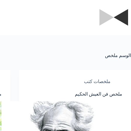
لتجاوز
لى
لمحتوى
الوسم
ملخص
ملخصات كتب
ملخص فن العيش الحكيم
م