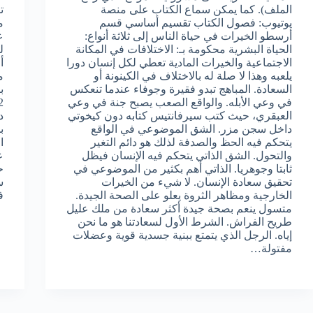
الملف). كما يمكن سماع الكتاب على منصة
يوتيوب: فصول الكتاب تقسيم أساسي قسم
م
أرسطو الخيرات في حياة الناس إلى ثلاثة أنواع:
الحياة البشرية محكومة بـ: الاختلافات في المكانة
الاجتماعية والخيرات المادية تعطي لكل إنسان دورا
يلعبه وهذا لا صلة له بالاختلاف في الكينونة أو
السعادة. المباهج تبدو فقيرة وجوفاء عندما تنعكس
في وعي الأبله. والواقع الصعب يصبح جنة في وعي
العبقري، حيث كتب سيرفانتيس كتابه دون كيخوتي
داخل سجن مزر. الشق الموضوعي في الواقع
يتحكم فيه الحظ والصدفة لذلك هو دائم التغير
والتحول. الشق الذاتي يتحكم فيه الإنسان فيظل
ثابتا وجوهريا. الذاتي أهم بكثير من الموضوعي في
تحقيق سعادة الإنسان. لا شيء من الخيرات
الخارجية ومظاهر الثروة يعلو على الصحة الجيدة.
فيل
متسول ينعم بصحة جيدة أكثر سعادة من ملك عليل
طريح الفراش. الشرط الأول لسعادتنا هو ما نحن
إياه. الرجل الذي يتمتع ببنية جسدية قوية وعضلات
مفتولة…