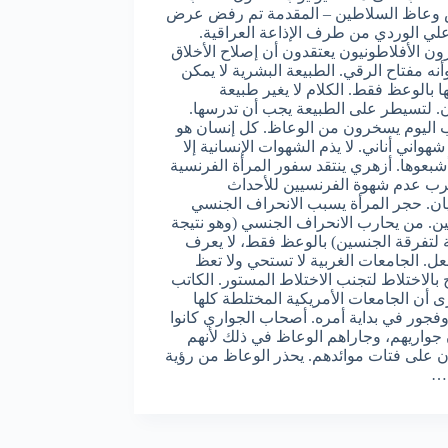
وعاظ السلاطين – المقدمة تم رفض عرض
لي الوردي من طرف الإذاعة العراقية.
ون الأفلاطونيون يعتقدون أن إصلاح الأخلاق
نه مفتاح الرقي. الطبيعة البشرية لا يمكن
ا بالوعظ فقط. الكلام لا يغير طبيعة
ن. لتسيطر على الطبيعة يجب أن تدرسها.
 اليوم يسخرون من الوعاظ. كل إنسان هو
واني أناني. لا يذم الشهوات الإنسانية إلا
أشبعوها. أزهري ينتقد سفور المرأة الفرنسية
ب عدم شهوة الفرنسيين للأحداث
ان. حجر المرأة يسبب الانحراف الجنسي
ن. من يحارب الانحراف الجنسي (وهو نتيجة
 لتفرقة الجنسين) بالوعظ فقط، لا يعرف
فعل. الجامعات الغربية لا تستحي ولا تعظ
بالاختلاط لتجنب الاختلاط المستور. الكاتب
ى أن الجامعات الأمريكية المختلطة كلها
جور في بداية أمره. أصحاب الجواري كانوا
جواريهم، وجاراهم الوعاظ في ذلك لأنهم
 على فتات موائدهم. يحذر الوعاظ من رؤية
ء…