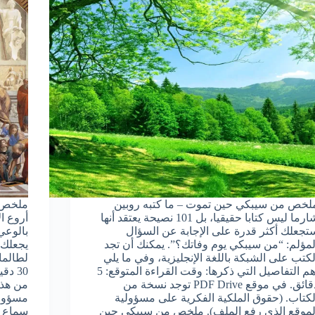
لخص من سيبكي حين تموت – ما كتبه روبين
ملخص و
شارما ليس كتابا حقيقيا، بل 101 نصيحة يعتقد أنها
أروع ا
تجعلك أكثر قدرة على الإجابة عن السؤال
بالوعي
لمؤلم: “من سيبكي يوم وفاتك؟”. يمكنك أن تجد
يجعلك 
لكتب على الشبكة باللغة الإنجليزية، وفي ما يلي
لطالما
أهم التفاصيل التي ذكرها: وقت القراءة المتوقع: 5
30 د
دقائق. في موقع PDF Drive توجد نسخة من
من هذا
لكتاب. (حقوق الملكية الفكرية على مسؤولية
مسؤولي
لموقع الذي رفع الملف). ملخص من سيبكي حين
سماع ا