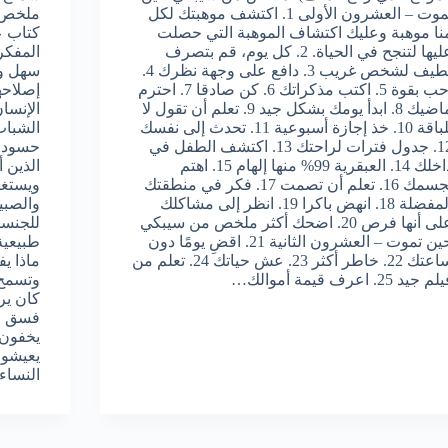
تموت – العشرون الأولى 1. اكتشف موهبتك لكل
ملخص 
نا موهبة وعليك اكتشاف الموهبة التي حصلت
كتاب ع
عليها لتنجح في الحياة. 2. كل يوم، قم بتصرف
المفكر
لطيف لشخص غريب 3. دافع على وجهة نظرك 4.
سهل وأ
أحب بقوة 5. اكتب مذكراتك 6. كن صادقا 7. احترم
إصلاحه
ماضيك 8. ابدأ يومك بشكل جيد 9. تعلم أن تقول لا
الإنسا
بلباقة 10. خذ إجازة أسبوعية 11. تحدث إلى نفسك
الشباب
12. جدول فترات لراحتك 13. اكتشف الطفل في
حسود شه
داخلك 14. العبقرية 99% منها إلهام 15. اهتم
الذين 
بجسمك 16. تعلم أن تصمت 17. فكر في منطقتك
ويستغر
المفضلة 18. انهض باكرا 19. انظر إلى مشاكلك
والصبي
على أنها فرص 20. اضحك أكثر ملخص من سيبكي
للجنسي
حين تموت – العشرون الثانية 21. اقضِ يومًا دون
طبيعية
ساعتك 22. خاطر أكثر 23. عش حياتك 24. تعلم من
ماذا ي
م جيد 25. اعرف قيمة أموالك…
وتسمح 
كان ير
فسق وف
يخفون 
يعيشون
النسا