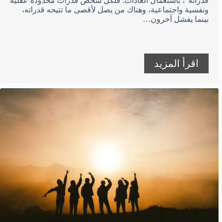
قدراته”، باستعمال العادات. فلكل شخص قدرات محدودة عقلية
ونفسية واجتماعية، وهناك من يصل لأقصى ما تتيحه قدراته،
بينما يفشل آخرون…
اقرأ المزيد