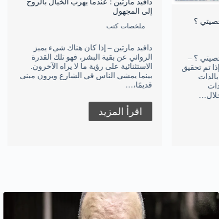
دافيد مارتين : عندما يهرب الخيال بالروح
إلى المجهول
هل العالم مك
ملخصات كتب
وعي
دافيد مارتين – إذا كان هناك شيء يميز
هل العالم مك
الروائي عن بقية البشر، فهو تلك القدرة
سياسي بعيد ك
الاستثنائية على رؤية ما لا يراه الآخرون.
هذه المقالة س
بينما يمشي الناس في الشارع ويرون مبنى
والمنطقية عن
قديمًا،…
المغالطات الت
اقرأ المزيد
اقرأ الم