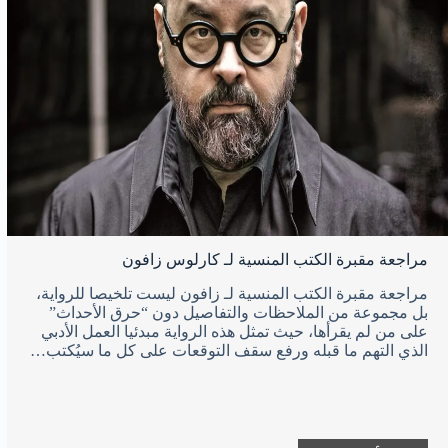
مراجعة مقبرة الكتب المنسية لـ كارلوس زافون
مراجعة مقبرة الكتب المنسية لـ زافون ليست تلخيصا للرواية،
بل مجموعة من الملاحظات والتفاصيل دون “حرق الأحداث”
على من لم يقرأها، حيث تمثل هذه الرواية مبدئيا العمل الأدبي
الذي التهم ما قبله ورفع سقف التوقعات على كل ما سيُكتب…