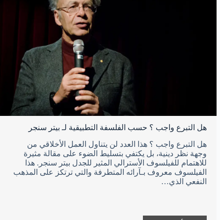
هل التبرع واجب ؟ حسب الفلسفة التطبيقية لـ بيتر سنجر
هل التبرع واجب ؟ هذا العدد لن يتناول العمل الأخلاقي من
وجهة نظر دينية، بل يكتفي بتسليط الضوء على مقالة مثيرة
للاهتمام للفيلسوف الأسترالي المثير للجدل بيتر سنجر. هذا
الفيلسوف معروف بـآرائه المتطرفة والتي ترتكز على المذهب
النفعي الذي…