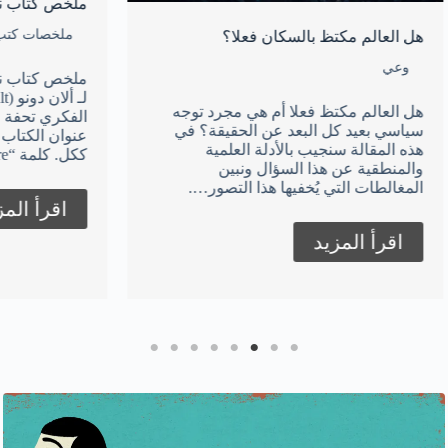
ملخص كتاب نظام التفاهة
ملخصات كتب
تظ بالسكان فعلا؟
لـ ألان دون
تظ فعلا أم هي مجرد توجه
الفكري تحفة فنية بكل المقايي
ل البعد عن الحقيقة؟ في
عنوان الكتاب أساسي لفهم رسا
نجيب بالأدلة العلمية
ككل. كلمة “Médiocre” الفرنسية…
 هذا السؤال ونبين
ي يُخفيها هذا التصور….
اقرأ المزيد
زيد