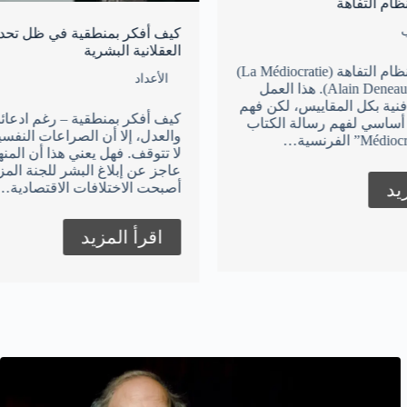
كيف أفكر بمنطقية في ظل تحديات
العقلانية البشرية
ملخص كتاب نظام التفاهة (La Médiocratie)
الأعداد
و (Alain Deneault). هذا العمل
س، لكن فهم
كيف أفكر بمنطقية – رغم ادعائنا العقلانية
لة الكتاب
والعدل، إلا أن الصراعات النفسية والفكرية
لا تتوقف. فهل يعني هذا أن المنهج العقلاني
عاجز عن إبلاغ البشر للجنة المزعومة؟
أصبحت الاختلافات الاقتصادية…
اقرأ المزيد